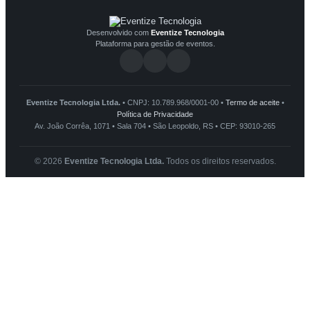
Desenvolvido com
Eventize Tecnologia
Plataforma para gestão de eventos.
Eventize Tecnologia Ltda.
• CNPJ: 10.789.968/0001-00 •
Termo de aceite
•
Política de Privacidade
Av. João Corrêa, 1071 • Sala 704 • São Leopoldo, RS • CEP: 93010-265
© 2026
Eventize Tecnologia Ltda.
Todos os direitos reservados.